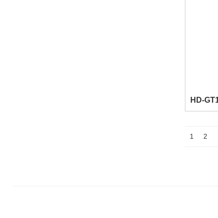
HD-GT
1
2