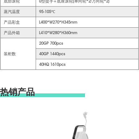
底部滚轮
U型提手+底座滚轮(单向轮*2/万向轮*2)
蒸汽温度
95-105℃
产品彩盒
L400*W270*H345mm
产品外箱
L410*W280*H360mm
20GP 700pcs
装柜数
40GP 1440pcs
40HQ 1610pcs
热销产品