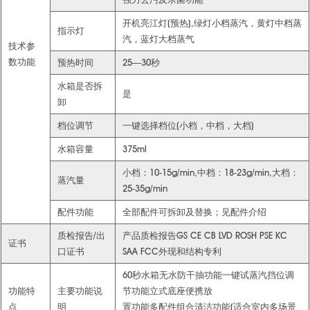
开机亮江灯(预热),绿灯小档蒸汽，黄灯中档蒸
指示灯
汽，蓝灯大档蒸气
技术参
数功能
预热时间
25—30秒
水箱是否拆
是
卸
档位调节
一键选择档位(小档，中档，大档)
水箱容量
375ml
小档：10-15g/min,中档：18-23g/min,大档：
蒸汽量
25-35g/min
配件功能
全部配件可拆卸及替换；见配件介绍
质检报告/出
产品质检报告GS CE CB LVD ROSH PSE KC
证书
口证书
SAA FCC外现和结构专利
60秒水箱无水防干抽功能一键试蒸汽挡位调
功能特
主要功能说
节功能立式底座便携放
点
明
置功能多配件组合清洁功能(适合室内多场景