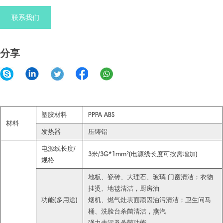
联系我们
分享
塑胶材料
PPPA ABS
材料
发热器
压铸铝
电源线长度/
3米/3G*1mm²(电源线长度可按需增加)
规格
地板、瓷砖、大理石、玻璃 门窗清洁；衣物
挂烫、地毯清洁，厨房油
功能(多用途)
烟机、燃气灶表面顽因油污清洁；卫生问马
桶、洗脸台杀菌清洁，燕汽
强力去污及杀菌功能