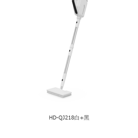
HD-QJ218白+黑