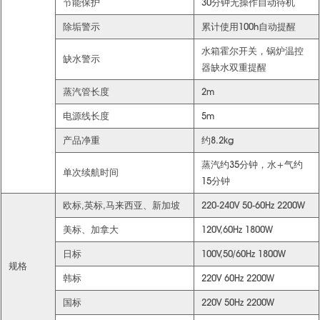
节能保护
30分钟无操作自动待机
除垢警示
累计使用100h自动提醒
水箱霍尔开关，锅炉温控
缺水警示
器缺水双重提醒
蒸汽管长度
2m
电源线长度
5m
产品净重
约8.2kg
蒸汽约35分钟，水+气约
单次续航时间
15分钟
欧标,英标,马来西亚、新加坡
220-240V 50-60Hz 2200W
美标、加拿大
120V,60Hz 1800W
日标
100V,50/60Hz 1800W
规格
韩标
220V 60Hz 2200W
国标
220V 50Hz 2200W