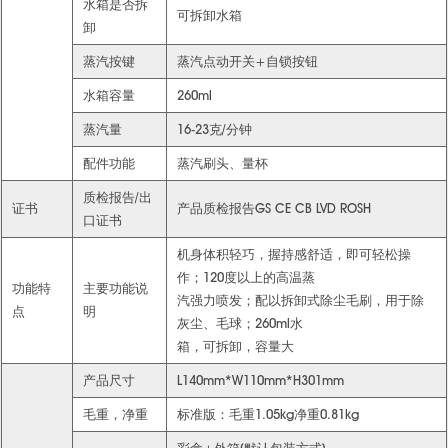
水箱是否拆
可拆卸水箱
卸
蒸汽按键
蒸汽点动开关+自锁按钮
水箱容量
260ml
蒸汽量
16-23克/分钟
配件功能
蒸汽刷头、量杯
质检报告/出
证书
产品质检报告GS CE CB LVD ROSH
口证书
机身体积轻巧，握持感舒适，即可轻松操
作；120度以上的高温蒸
功能特
主要功能说
汽强力喷发；配以拆卸式除尘毛刷，用于除
点
明
灰尘、毛球；260ml水
箱，可拆卸，容量大
产品尺寸
L140mm*W110mm*H301mm
毛重，净重
标准版：毛重1.05kg净重0.81kg