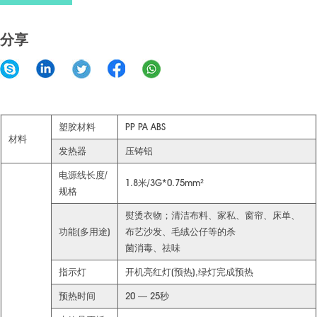
分享
塑胶材料
PP PA ABS
材料
发热器
压铸铝
电源线长度/
1.8米/3G*0.75mm²
规格
熨烫衣物；清洁布料、家私、窗帘、床单、
功能(多用途)
布艺沙发、毛绒公仔等的杀
菌消毒、祛味
指示灯
开机亮红灯(预热),绿灯完成预热
预热时间
20 — 25秒