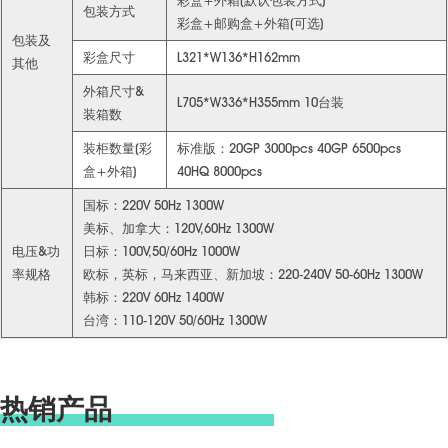
彩盒+外箱(默认包装方式)
包装方式
彩盒+邮购盒+外箱(可选)
包装及
彩盒尺寸
L321*W136*H162mm
其他
外箱尺寸&
L705*W336*H355mm 10台装
装箱数
装柜数量(彩
标准版：20GP 3000pcs 40GP 6500pcs
盒+外箱)
40HQ 8000pcs
国标：220V 50Hz 1300W
美标、加拿大：120V,60Hz 1300W
电压&功
日标：100V,50/60Hz 1000W
率规格
欧标，英标，马来西亚、新加坡：220-240V 50-60Hz 1300W
韩标：220V 60Hz 1400W
台湾：110-120V 50/60Hz 1300W
热销产品