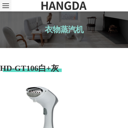
衣物蒸汽机
HD-GT106白+灰