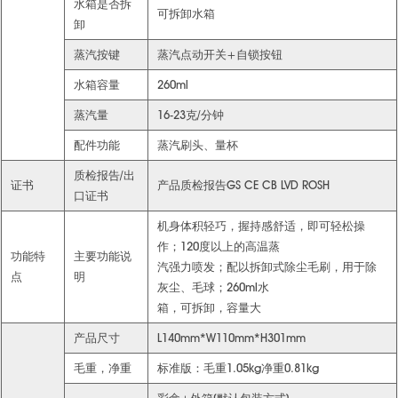
水箱是否拆
可拆卸水箱
卸
蒸汽按键
蒸汽点动开关+自锁按钮
水箱容量
260ml
蒸汽量
16-23克/分钟
配件功能
蒸汽刷头、量杯
质检报告/出
证书
产品质检报告GS CE CB LVD ROSH
口证书
机身体积轻巧，握持感舒适，即可轻松操
作；120度以上的高温蒸
功能特
主要功能说
汽强力喷发；配以拆卸式除尘毛刷，用于除
点
明
灰尘、毛球；260ml水
箱，可拆卸，容量大
产品尺寸
L140mm*W110mm*H301mm
毛重，净重
标准版：毛重1.05kg净重0.81kg