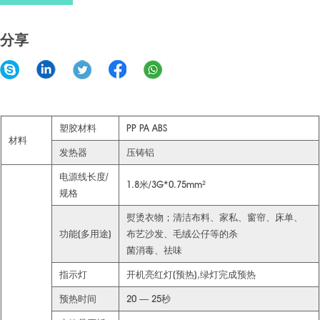
分享
塑胶材料
PP PA ABS
材料
发热器
压铸铝
电源线长度/
1.8米/3G*0.75mm²
规格
熨烫衣物；清洁布料、家私、窗帘、床单、
功能(多用途)
布艺沙发、毛绒公仔等的杀
菌消毒、祛味
指示灯
开机亮红灯(预热),绿灯完成预热
预热时间
20 — 25秒