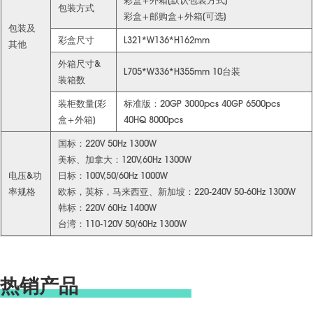
彩盒+外箱(默认包装方式)
包装方式
彩盒+邮购盒+外箱(可选)
包装及
彩盒尺寸
L321*W136*H162mm
其他
外箱尺寸&
L705*W336*H355mm 10台装
装箱数
装柜数量(彩
标准版：20GP 3000pcs 40GP 6500pcs
盒+外箱)
40HQ 8000pcs
国标：220V 50Hz 1300W
美标、加拿大：120V,60Hz 1300W
电压&功
日标：100V,50/60Hz 1000W
率规格
欧标，英标，马来西亚、新加坡：220-240V 50-60Hz 1300W
韩标：220V 60Hz 1400W
台湾：110-120V 50/60Hz 1300W
热销产品