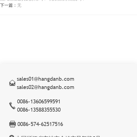
下一篇：
无
sales01@hangdanb.com
sales02@hangdanb.com
0086-13606599591
0086-13588355530
0086-574-62517516